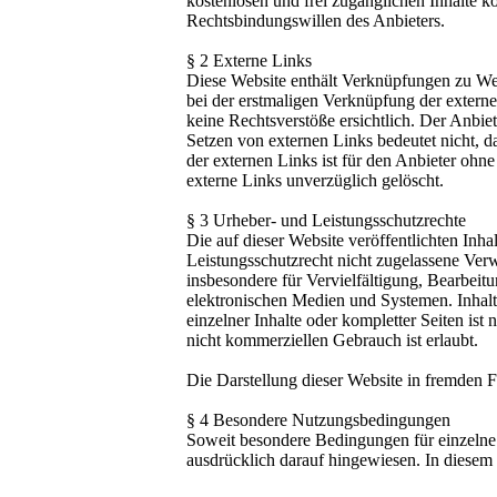
kostenlosen und frei zugänglichen Inhalte k
Rechtsbindungswillen des Anbieters.
§ 2 Externe Links
Diese Website enthält Verknüpfungen zu Webs
bei der erstmaligen Verknüpfung der extern
keine Rechtsverstöße ersichtlich. Der Anbiet
Setzen von externen Links bedeutet nicht, d
der externen Links ist für den Anbieter oh
externe Links unverzüglich gelöscht.
§ 3 Urheber- und Leistungsschutzrechte
Die auf dieser Website veröffentlichten In
Leistungsschutzrecht nicht zugelassene Verw
insbesondere für Vervielfältigung, Bearbei
elektronischen Medien und Systemen. Inhalte
einzelner Inhalte oder kompletter Seiten ist
nicht kommerziellen Gebrauch ist erlaubt.
Die Darstellung dieser Website in fremden Fra
§ 4 Besondere Nutzungsbedingungen
Soweit besondere Bedingungen für einzelne
ausdrücklich darauf hingewiesen. In diesem