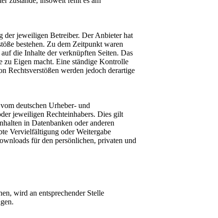
r zustande, insoweit fehlt es am
 der jeweiligen Betreiber. Der Anbieter hat
rstöße bestehen. Zu dem Zeitpunkt waren
 auf die Inhalte der verknüpften Seiten. Das
te zu Eigen macht. Eine ständige Kontrolle
von Rechtsverstößen werden jedoch derartige
de vom deutschen Urheber- und
der jeweiligen Rechteinhabers. Dies gilt
Inhalten in Datenbanken oder anderen
bte Vervielfältigung oder Weitergabe
 Downloads für den persönlichen, privaten und
n, wird an entsprechender Stelle
ngen.