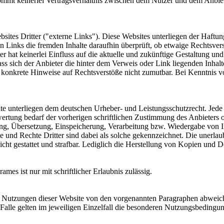
ommt keinerlei Vertragsverhältnis zwischen dem Nutzer und dem Anbiete
ites Dritter ("externe Links"). Diese Websites unterliegen der Haftung
en Links die fremden Inhalte daraufhin überprüft, ob etwaige Rechtsve
er hat keinerlei Einfluss auf die aktuelle und zukünftige Gestaltung und
ass sich der Anbieter die hinter dem Verweis oder Link liegenden Inhal
ne konkrete Hinweise auf Rechtsverstöße nicht zumutbar. Bei Kenntnis 
halte unterliegen dem deutschen Urheber- und Leistungsschutzrecht. Je
ertung bedarf der vorherigen schriftlichen Zustimmung des Anbieters o
tung, Übersetzung, Einspeicherung, Verarbeitung bzw. Wiedergabe von 
 und Rechte Dritter sind dabei als solche gekennzeichnet. Die unerlau
 nicht gestattet und strafbar. Lediglich die Herstellung von Kopien und
mes ist nur mit schriftlicher Erlaubnis zulässig.
 Nutzungen dieser Website von den vorgenannten Paragraphen abweiche
 Falle gelten im jeweiligen Einzelfall die besonderen Nutzungsbedingu